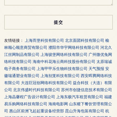
友情链接：
上海而堡科技有限公司
北京面团科技有限公司
榆
林顺心顺意商贸有限公司
濮阳市华宇网络科技有限公司
河北久
江丝网制品有限公司
上海骏堡网络科技有限公司
广州微优兔网
络科技有限公司
海南中科花海云商科技股份有限公司
太原瑞诚
电子商务有限公司
上海甲甲乐生物科技有限公司
天气预报
安
徽瑞通塑业有限公司
上海别笼科技有限公司
西安晖腾网络科技
有限公司
大连巨冠创网络科技有限公司
益合科技（大连）有限
公司
北京伟盛时代科技有限公司
苏州市创捷信息技术有限公司
上海晶馨程广告设计有限公司
上海东极汽车租赁有限公司
福建
易乐购网络科技有限公司
海南电影网
山东稷下餐饮管理有限公
司
惠山区前洲飞起起重设备经营部
昆山升海包装有限公司
杭