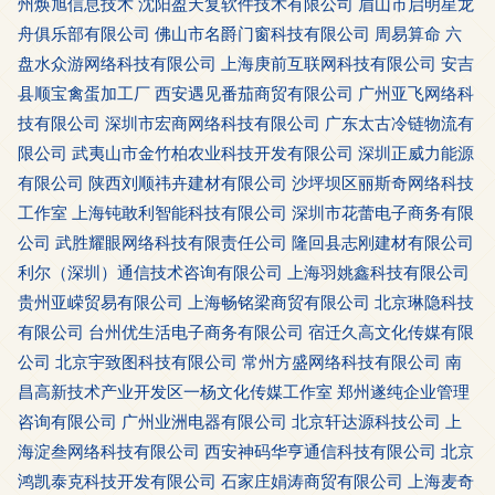
州焕旭信息技术
沈阳盈天复软件技术有限公司
眉山市启明星龙
舟俱乐部有限公司
佛山市名爵门窗科技有限公司
周易算命
六
盘水众游网络科技有限公司
上海庚前互联网科技有限公司
安吉
县顺宝禽蛋加工厂
西安遇见番茄商贸有限公司
广州亚飞网络科
技有限公司
深圳市宏商网络科技有限公司
广东太古冷链物流有
限公司
武夷山市金竹柏农业科技开发有限公司
深圳正威力能源
有限公司
陕西刘顺祎卉建材有限公司
沙坪坝区丽斯奇网络科技
工作室
上海钝敢利智能科技有限公司
深圳市花蕾电子商务有限
公司
武胜耀眼网络科技有限责任公司
隆回县志刚建材有限公司
利尔（深圳）通信技术咨询有限公司
上海羽姚鑫科技有限公司
贵州亚嵘贸易有限公司
上海畅铭梁商贸有限公司
北京琳隐科技
有限公司
台州优生活电子商务有限公司
宿迁久高文化传媒有限
公司
北京宇致图科技有限公司
常州方盛网络科技有限公司
南
昌高新技术产业开发区一杨文化传媒工作室
郑州遂纯企业管理
咨询有限公司
广州业洲电器有限公司
北京轩达源科技公司
上
海淀叁网络科技有限公司
西安神码华亨通信科技有限公司
北京
鸿凯泰克科技开发有限公司
石家庄娟涛商贸有限公司
上海麦奇