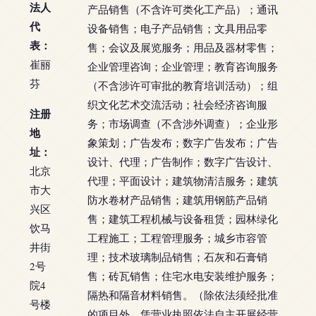
法人
产品销售（不含许可类化工产品）；通讯
代
设备销售；电子产品销售；文具用品零
表：
售；会议及展览服务；用品及器材零售；
崔丽
企业管理咨询；企业管理；教育咨询服务
芬
（不含涉许可审批的教育培训活动）；组
织文化艺术交流活动；社会经济咨询服
注册
务；市场调查（不含涉外调查）；企业形
地
象策划；广告发布；数字广告发布；广告
址：
设计、代理；广告制作；数字广告设计、
北京
代理；平面设计；建筑物清洁服务；建筑
市大
防水卷材产品销售；建筑用钢筋产品销
兴区
售；建筑工程机械与设备租赁；园林绿化
饮马
工程施工；工程管理服务；城乡市容管
井街
理；技术玻璃制品销售；石灰和石膏销
2号
售；砖瓦销售；住宅水电安装维护服务；
院4
隔热和隔音材料销售。（除依法须经批准
号楼
的项目外，凭营业执照依法自主开展经营